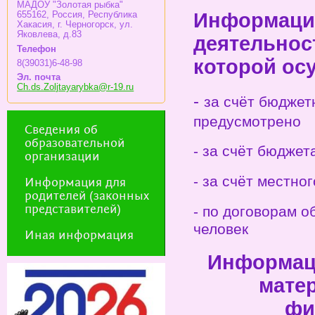
МАДОУ "Золотая рыбка"
Информация
655162, Россия, Республика
Хакасия, г. Черногорск, ул.
Яковлева, д.83
деятельнос
Телефон
которой ос
8(39031)6-48-98
Эл. почта
Ch.ds.Zoljtayarybka@r-19.ru
-
за счёт бюджет
предусмотрено
Сведения об
образовательной
- за счёт бюджет
организации
- за счёт местно
Информация для
родителей (законных
представителей)
- по договорам о
человек
Иная информация
Информац
мате
фи